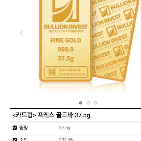
<카드형> 프레스 골드바 37.5g
중량
37.5g
순도
999.9%