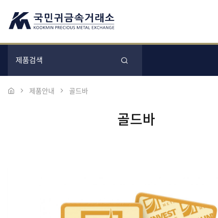
제품안내
골드바
골드바
본문