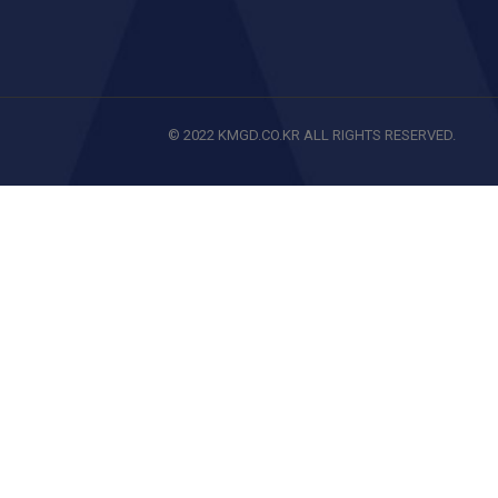
© 2022 KMGD.CO.KR ALL RIGHTS RESERVED.