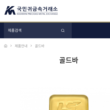
제품안내
골드바
골드바
본문