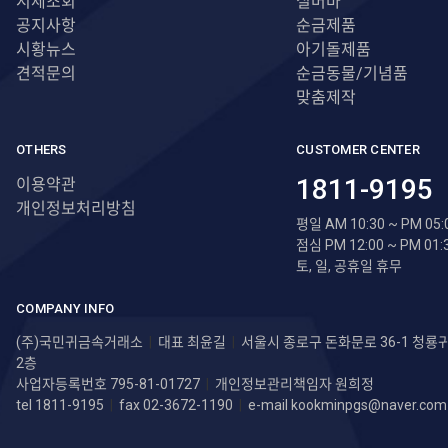
시세조회
실버바
공지사항
순금제품
시황뉴스
아기돌제품
견적문의
순금동물/기념품
맞춤제작
OTHERS
CUSTOMER CENTER
1811-9195
이용약관
개인정보처리방침
평일 AM 10:30 ~ PM 05:
점심 PM 12:00 ~ PM 01:
토, 일, 공휴일 휴무
COMPANY INFO
(주)국민귀금속거래소
|
대표 최윤길
|
서울시 종로구 돈화문로 36-1 청
2층
사업자등록번호 795-81-01727
|
개인정보관리책임자 원희정
tel 1811-9195
|
fax 02-3672-1190
|
e-mail
kookminpgs@naver.com