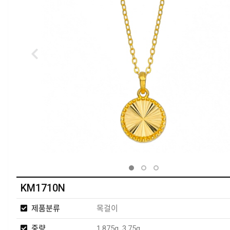
KM1710N
제품분류
목걸이
중량
1.875g, 3.75g