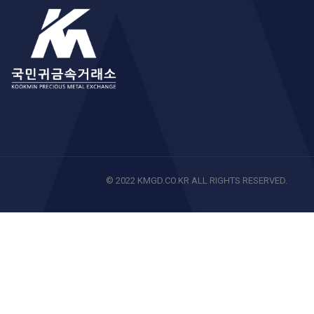
© 2022 KMGD.CO.KR ALL RIGHTS RESERVED.