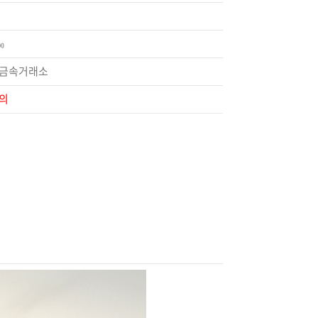
‰
금속거래소
의