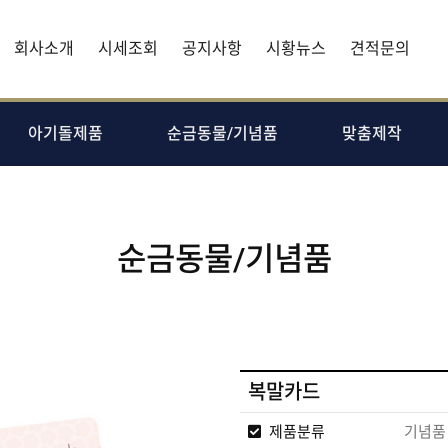
회사소개
시세조회
공지사항
시황뉴스
견적문의
아기돌제품
순금동물/기념품
맞춤제작
순금동물/기념품
복말카드
제품분류
기념품