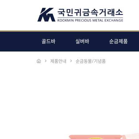
골드바
실버바
순금제품
제품안내
순금동물/기념품
본문