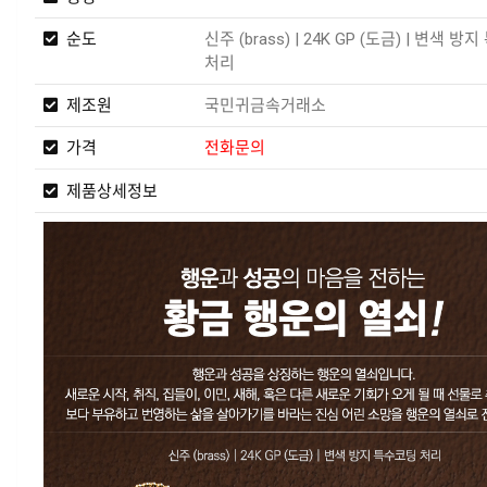
순도
신주 (brass) | 24K GP (도금) | 변색 
처리
제조원
국민귀금속거래소
가격
전화문의
제품상세정보