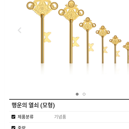
행운의 열쇠 (모형)
제품분류
기념품
중량