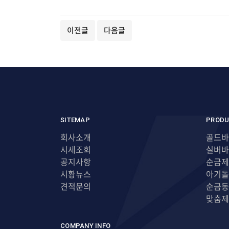
이전글
다음글
SITEMAP
PRODU
회사소개
골드바
시세조회
실버바
공지사항
순금제
시황뉴스
아기돌
견적문의
순금동
맞춤제
COMPANY INFO