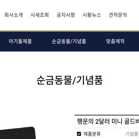
회사소개
시세조회
공지사항
시황뉴스
견적문의
아기돌제품
순금동물/기념품
맞춤제작
순금동물/기념품
행운의 2달러 미니 골드
제품분류
기념품