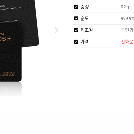
중량
0.3g
순도
999.9
제조원
국민귀
가격
전화문