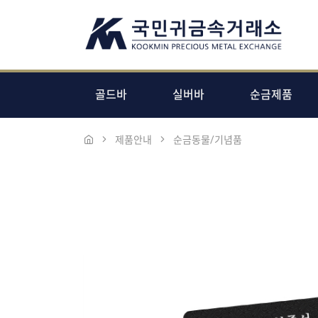
골드바
실버바
순금제품
제품안내
순금동물/기념품
본문