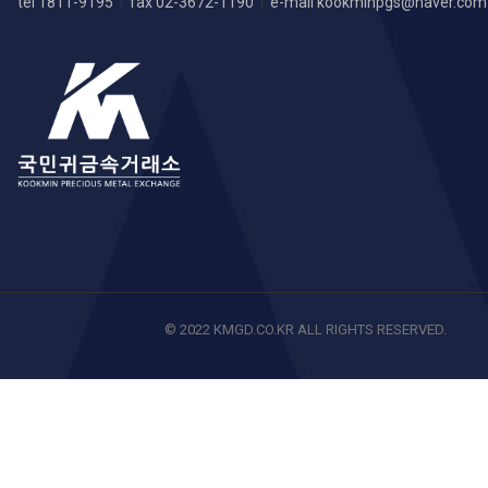
tel 1811-9195
|
fax 02-3672-1190
|
e-mail
kookminpgs@naver.com
© 2022 KMGD.CO.KR ALL RIGHTS RESERVED.