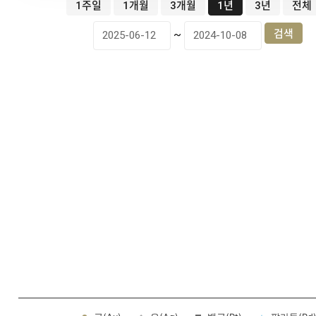
1주일
1개월
3개월
1년
3년
전체
~