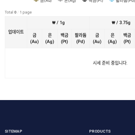
금(Au)
은(Ag)
백금(Pt)
팔라듐(Pd
Total
0
/
1 page
₩ / 1g
₩ / 3.75g
업데이트
금
은
백금
팔라듐
금
은
백금
(Au)
(Ag)
(Pt)
(Pd)
(Au)
(Ag)
(Pt)
시세 준비 중입니다.
SITEMAP
PRODUCTS