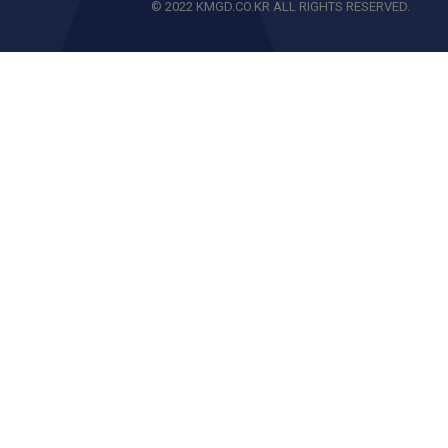
© 2022 KMGD.CO.KR ALL RIGHTS RESERVED.