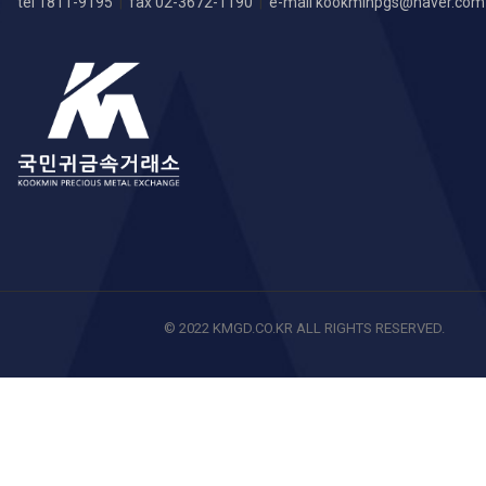
tel 1811-9195
|
fax 02-3672-1190
|
e-mail
kookminpgs@naver.com
© 2022 KMGD.CO.KR ALL RIGHTS RESERVED.