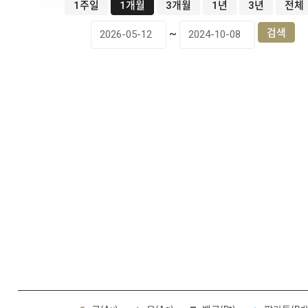
1주일
1개월
3개월
1년
3년
전체
~