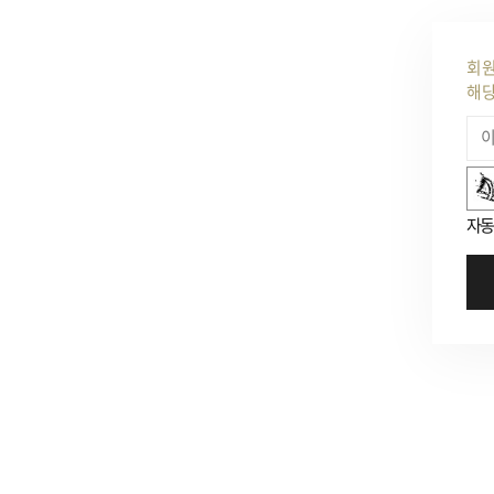
회원
해당
숫자음성듣기
새로고침
자동