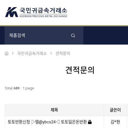
국민귀금속거래소
견적문의
견적문의
Total
689
/
1 page
제목
글쓴이
토토반환신청 ▷텔@ybcs24◁ 토토잃은돈반환
김*현