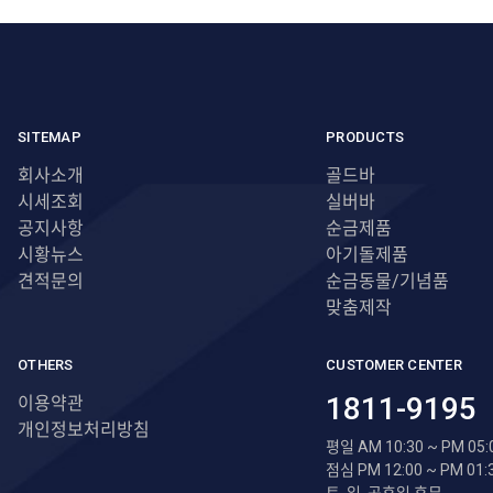
SITEMAP
PRODUCTS
회사소개
골드바
시세조회
실버바
공지사항
순금제품
시황뉴스
아기돌제품
견적문의
순금동물/기념품
맞춤제작
OTHERS
CUSTOMER CENTER
1811-9195
이용약관
개인정보처리방침
평일 AM 10:30 ~ PM 05:
점심 PM 12:00 ~ PM 01:
토, 일, 공휴일 휴무