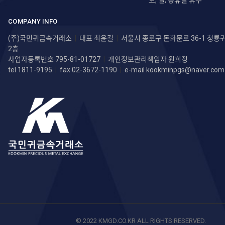
COMPANY INFO
(주)국민귀금속거래소
|
대표 최윤길
|
서울시 종로구 돈화문로 36-1 청
2층
사업자등록번호 795-81-01727
|
개인정보관리책임자 원희정
tel 1811-9195
|
fax 02-3672-1190
|
e-mail
kookminpgs@naver.com
© 2022 KMGD.CO.KR ALL RIGHTS RESERVED.