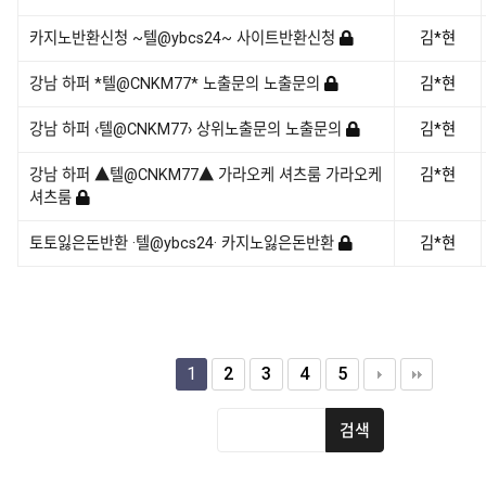
카지노반환신청 ~텔@ybcs24~ 사이트반환신청
김*현
강남 하퍼 *텔@CNKM77* 노출문의 노출문의
김*현
강남 하퍼 ‹텔@CNKM77› 상위노출문의 노출문의
김*현
강남 하퍼 ▲텔@CNKM77▲ 가라오케 셔츠룸 가라오케
김*현
셔츠룸
토토잃은돈반환 ·텔@ybcs24· 카지노잃은돈반환
김*현
1
2
3
4
5
검색
검색