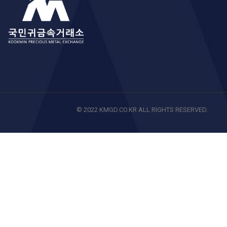
© 2022 KMGD.CO.KR ALL RIGHTS RESERVED.