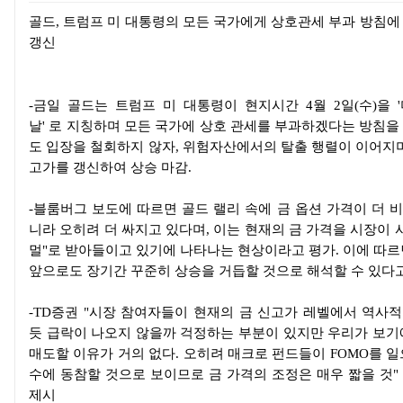
본문
골드
,
트럼프 미 대통령의 모든 국가에게 상호관세 부과 방침에
갱신
-
금일 골드는 트럼프 미 대통령이 현지시간
4
월
2
일
(
수
)
을
'
날
'
로 지칭하며 모든 국가에 상호 관세를 부과하겠다는 방침을
도 입장을 철회하지 않자
,
위험자산에서의 탈출 행렬이 이어지며
고가를 갱신하여 상승 마감
.
-
블룸버그 보도에 따르면 골드 랠리 속에 금 옵션 가격이 더 
니라 오히려 더 싸지고 있다며
,
이는 현재의 금 가격을 시장이 
멀
"
로 받아들이고 있기에 나타나는 현상이라고 평가
.
이에 따르
앞으로도 장기간 꾸준히 상승을 거듭할 것으로 해석할 수 있다
-TD
증권
"
시장 참여자들이 현재의 금 신고가 레벨에서 역사
듯 급락이 나오지 않을까 걱정하는 부분이 있지만 우리가 보기
매도할 이유가 거의 없다
.
오히려 매크로 펀드들이
FOMO
를 일
수에 동참할 것으로 보이므로 금 가격의 조정은 매우 짧을 것
"
제시