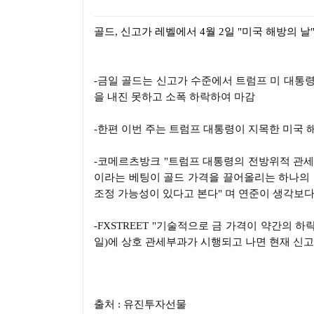
본문
골드
,
신고가 레벨에서
4
월
2
일
"
미국 해방의 날
-
금일 골드는 신고가 수준에서 트럼프 미 대통령
을 내진 못하고 소폭 하락하여 마감
-
한편 이번 주는 트럼프 대통령이 지목한 미국 
-
코메르츠방크
"
트럼프 대통령의 전방위적 관세
이라는 베팅이 골드 가격을 끌어올리는 하나의
조정 가능성이 있다고 본다
"
며 연준이 생각보다
-FXSTREET "
기술적으로 금 가격이 약간의 하
일
)
에 상호 관세부과가 시행되고 나면 현재 신
출처 : 유진투자선물