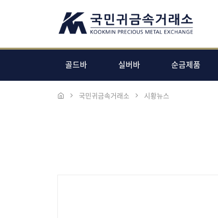
골드바
실버바
순금제품
국민귀금속거래소
시황뉴스