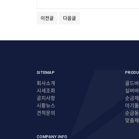
이전글
다음글
SITEMAP
PRODU
회사소개
골드바
시세조회
실버바
공지사항
순금제
시황뉴스
아기돌
견적문의
순금동
맞춤제
COMPANY INFO