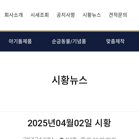
회사소개
시세조회
공지사항
시황뉴스
견적문의
아기돌제품
순금동물/기념품
맞춤제작
시황뉴스
2025년04월02일 시황